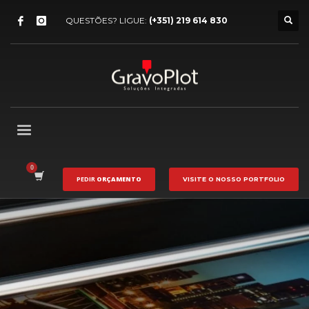
QUESTÕES? LIGUE:
(+351) 219 614 830
PEDIR
ORÇAMENTO
VISITE O NOSSO
PORTFOLIO