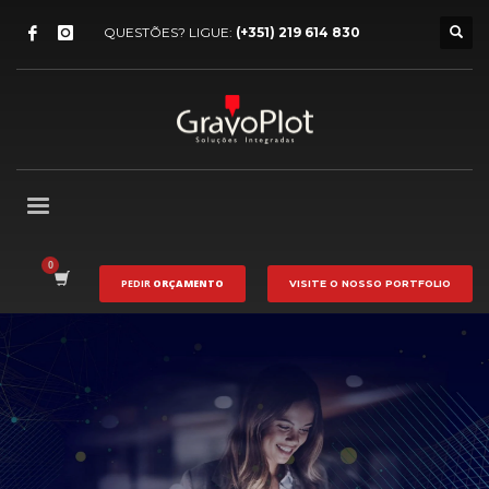
QUESTÕES? LIGUE:
(+351) 219 614 830
PEDIR
ORÇAMENTO
VISITE O NOSSO
PORTFOLIO