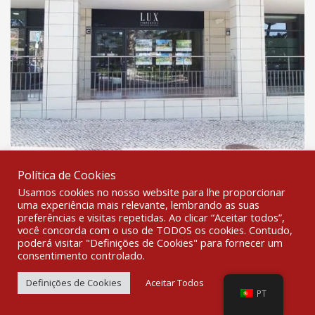
Política de Cookies
Usamos cookies no nosso website para lhe proporcionar
uma experiência mais relevante, lembrando as suas
preferências e visitas repetidas. Ao clicar “Aceitar todos”,
você concorda com o uso de TODOS os cookies. Contudo,
poderá visitar "Definições de Cookies" para fornecer um
CAIXA ALUMÍNIO CASADO ACRÍLICO
consentimento controlado.
Definições de Cookies
Aceitar Todos
PT