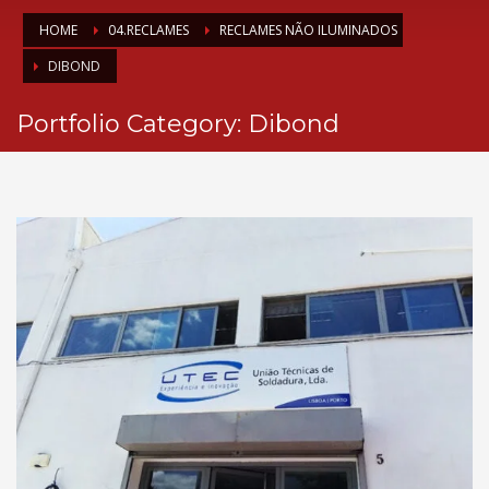
HOME
04.RECLAMES
RECLAMES NÃO ILUMINADOS
DIBOND
Portfolio Category:
Dibond