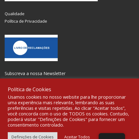
Qualidade
Política de Privacidade
Subscreva a nossa Newsletter
Política de Cookies
Usamos cookies no nosso website para lhe proporcionar
uma experiência mais relevante, lembrando as suas
preferências e visitas repetidas. Ao clicar “Aceitar todos”,
SOCIALIZE
você concorda com o uso de TODOS os cookies. Contudo,
poderá visitar "Definições de Cookies" para fornecer um
consentimento controlado.
© 2021 All rights reserved Gravoplot-Gravação,Impressão e
Sinalética Lda. WebDesign:
Fibra Design
.
Definições de Cookies
Aceitar Todos