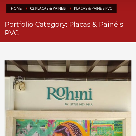
HOME
02.PLACAS & PAINÉIS
PLACAS & PAINÉIS PVC
Portfolio Category:
Placas & Painéis
PVC