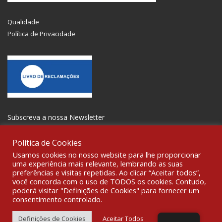
Qualidade
Política de Privacidade
Subscreva a nossa Newsletter
Política de Cookies
Usamos cookies no nosso website para lhe proporcionar
uma experiência mais relevante, lembrando as suas
preferências e visitas repetidas. Ao clicar “Aceitar todos”,
SOCIALIZE
você concorda com o uso de TODOS os cookies. Contudo,
poderá visitar "Definições de Cookies" para fornecer um
consentimento controlado.
© 2021 All rights reserved Gravoplot-Gravação,Impressão e
Sinalética Lda. WebDesign:
Fibra Design
.
Definições de Cookies
Aceitar Todos