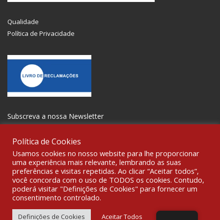
Qualidade
Política de Privacidade
Subscreva a nossa Newsletter
Política de Cookies
Usamos cookies no nosso website para lhe proporcionar
uma experiência mais relevante, lembrando as suas
preferências e visitas repetidas. Ao clicar “Aceitar todos”,
SOCIALIZE
você concorda com o uso de TODOS os cookies. Contudo,
poderá visitar "Definições de Cookies" para fornecer um
consentimento controlado.
© 2021 All rights reserved Gravoplot-Gravação,Impressão e
Sinalética Lda. WebDesign:
Fibra Design
.
Definições de Cookies
Aceitar Todos