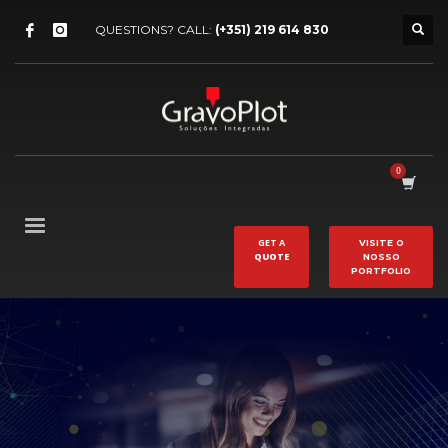
QUESTIONS? CALL:
(+351) 219 614 830
GET A
VISITE O
QUOTE
NOSSO
PORTFOLIO