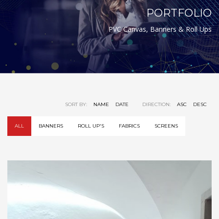
PORTFOLIO
PVC Canvas, Banners & Roll Ups
SORT BY:
NAME
DATE
DIRECTION:
ASC
DESC
ALL
BANNERS
ROLL UP'S
FABRICS
SCREENS