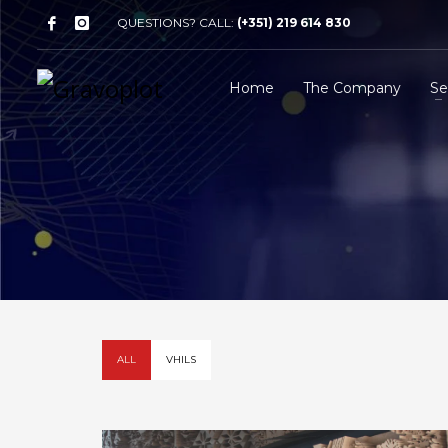
QUESTIONS? CALL:
(+351) 219 614 830
Home
The Company
Se
ALL
VHILS