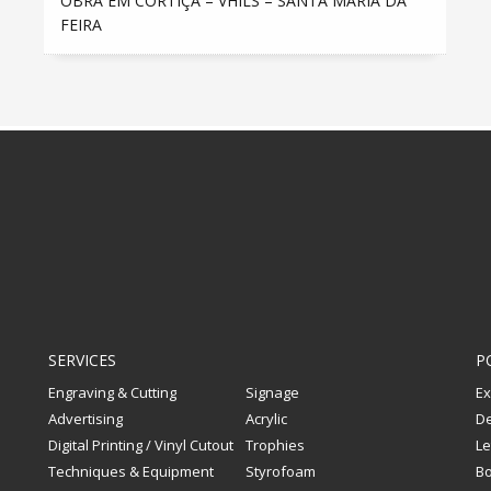
OBRA EM CORTIÇA – VHILS – SANTA MARIA DA
FEIRA
SERVICES
P
Engraving & Cutting
Signage
Ex
Advertising
Acrylic
De
Digital Printing / Vinyl Cutout
Trophies
Le
Techniques & Equipment
Styrofoam
Bo