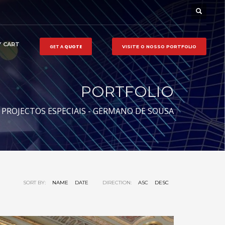
 CART
GET A
QUOTE
VISITE O NOSSO
PORTFOLIO
PORTFOLIO
PROJECTOS ESPECIAIS - GERMANO DE SOUSA
SORT BY:
NAME
DATE
DIRECTION:
ASC
DESC