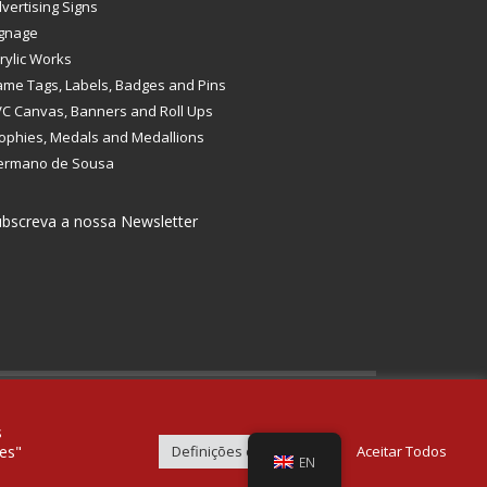
vertising Signs
gnage
rylic Works
me Tags, Labels, Badges and Pins
C Canvas, Banners and Roll Ups
ophies, Medals and Medallions
ermano de Sousa
bscreva a nossa Newsletter
GET SOCIAL
s
es"
Definições de Cookies
Aceitar Todos
EN