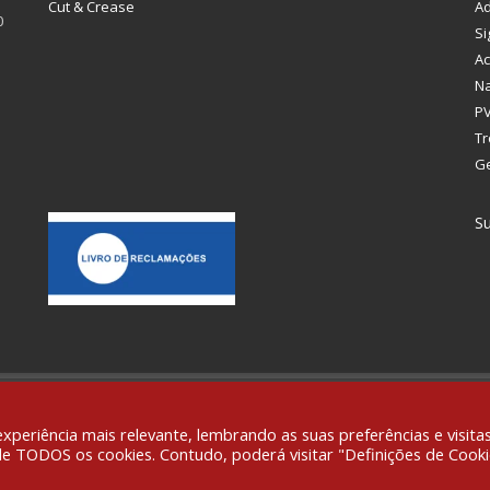
Cut & Crease
Ad
0
Si
Ac
Na
PV
Tr
G
Su
g and Signage Ltd. WebDesign:
Fibra Design
.
eriência mais relevante, lembrando as suas preferências e visita
 de TODOS os cookies. Contudo, poderá visitar "Definições de Cooki