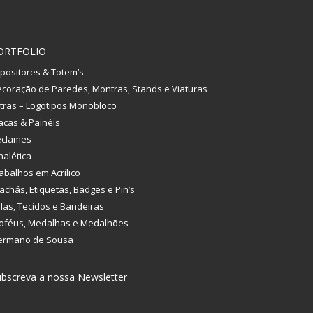
ORTFOLIO
positores & Totem’s
coração de Paredes, Montras, Stands e Viaturas
tras – Logotipos Monobloco
acas & Painéis
eclames
nalética
abalhos em Acrílico
achás, Etiquetas, Badges e Pin’s
las, Tecidos e Bandeiras
oféus, Medalhas e Medalhões
ermano de Sousa
bscreva a nossa Newsletter