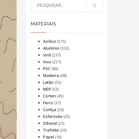
MATERIAIS
Acrílico
(515)
Alumínio
(332)
Vinil
(237)
Inox
(227)
PVC
(80)
Madeira
(68)
Latão
(55)
MDF
(52)
Corten
(45)
Ferro
(37)
Cortiça
(26)
Esferovite
(25)
Dibond
(23)
Trafolite
(20)
Papel
(16)