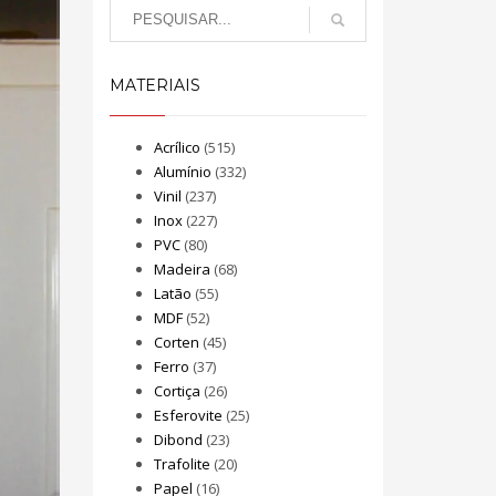
MATERIAIS
Acrílico
(515)
Alumínio
(332)
Vinil
(237)
Inox
(227)
PVC
(80)
Madeira
(68)
Latão
(55)
MDF
(52)
Corten
(45)
Ferro
(37)
Cortiça
(26)
Esferovite
(25)
Dibond
(23)
Trafolite
(20)
Papel
(16)