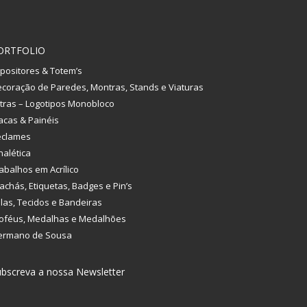
ORTFOLIO
positores & Totem’s
coração de Paredes, Montras, Stands e Viaturas
tras – Logotipos Monobloco
acas & Painéis
eclames
nalética
abalhos em Acrílico
achás, Etiquetas, Badges e Pin’s
las, Tecidos e Bandeiras
oféus, Medalhas e Medalhões
ermano de Sousa
bscreva a nossa Newsletter