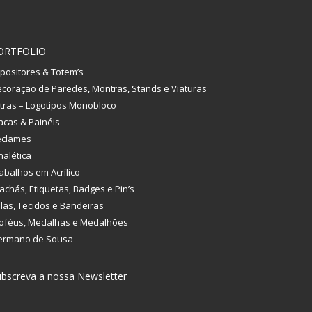
ORTFOLIO
positores & Totem’s
coração de Paredes, Montras, Stands e Viaturas
tras – Logotipos Monobloco
acas & Painéis
eclames
nalética
abalhos em Acrílico
achás, Etiquetas, Badges e Pin’s
las, Tecidos e Bandeiras
oféus, Medalhas e Medalhões
ermano de Sousa
bscreva a nossa Newsletter