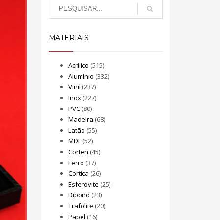
MATERIAIS
Acrílico
(515)
Alumínio
(332)
Vinil
(237)
Inox
(227)
PVC
(80)
Madeira
(68)
Latão
(55)
MDF
(52)
Corten
(45)
Ferro
(37)
Cortiça
(26)
Esferovite
(25)
Dibond
(23)
Trafolite
(20)
Papel
(16)