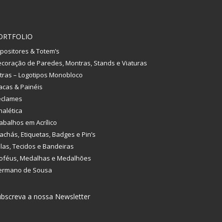
ORTFOLIO
positores & Totem’s
coração de Paredes, Montras, Stands e Viaturas
tras – Logotipos Monobloco
acas & Painéis
eclames
nalética
abalhos em Acrílico
achás, Etiquetas, Badges e Pin’s
las, Tecidos e Bandeiras
oféus, Medalhas e Medalhões
ermano de Sousa
bscreva a nossa Newsletter