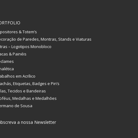
ORTFOLIO
positores & Totem’s
coração de Paredes, Montras, Stands e Viaturas
tras – Logotipos Monobloco
acas & Painéis
eclames
nalética
abalhos em Acrílico
achás, Etiquetas, Badges e Pin’s
las, Tecidos e Bandeiras
oféus, Medalhas e Medalhões
ermano de Sousa
bscreva a nossa Newsletter