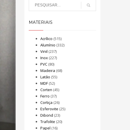
MATERIAIS
Acrílico
(515)
Alumínio
(332)
Vinil
(237)
Inox
(227)
PVC
(80)
Madeira
(68)
Latão
(55)
MDF
(52)
Corten
(45)
Ferro
(37)
Cortiça
(26)
Esferovite
(25)
Dibond
(23)
Trafolite
(20)
Papel
(16)