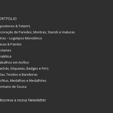
ORTFOLIO
positores & Totem’s
coração de Paredes, Montras, Stands e Viaturas
tras – Logotipos Monobloco
acas & Painéis
eclames
nalética
abalhos em Acrílico
achás, Etiquetas, Badges e Pin’s
las, Tecidos e Bandeiras
oféus, Medalhas e Medalhões
ermano de Sousa
bscreva a nossa Newsletter