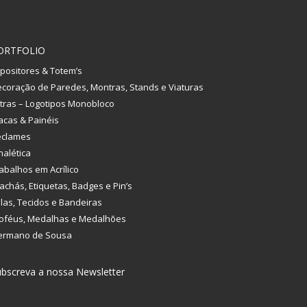
ORTFOLIO
positores & Totem’s
coração de Paredes, Montras, Stands e Viaturas
tras – Logotipos Monobloco
acas & Painéis
eclames
nalética
abalhos em Acrílico
achás, Etiquetas, Badges e Pin’s
las, Tecidos e Bandeiras
oféus, Medalhas e Medalhões
ermano de Sousa
bscreva a nossa Newsletter