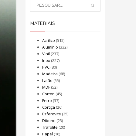
MATERIAIS
Acrílico
(515)
Alumínio
(332)
Vinil
(237)
Inox
(227)
PVC
(80)
Madeira
(68)
Latão
(55)
MDF
(52)
Corten
(45)
Ferro
(37)
Cortiça
(26)
Esferovite
(25)
Dibond
(23)
Trafolite
(20)
Papel
(16)