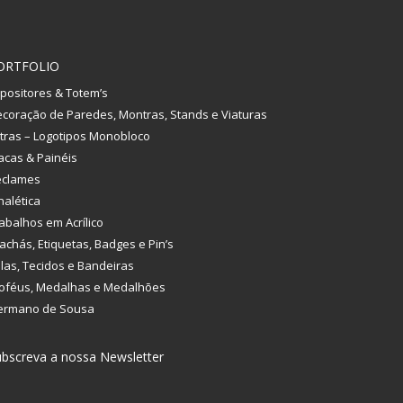
ORTFOLIO
positores & Totem’s
coração de Paredes, Montras, Stands e Viaturas
tras – Logotipos Monobloco
acas & Painéis
eclames
nalética
abalhos em Acrílico
achás, Etiquetas, Badges e Pin’s
las, Tecidos e Bandeiras
oféus, Medalhas e Medalhões
ermano de Sousa
bscreva a nossa Newsletter