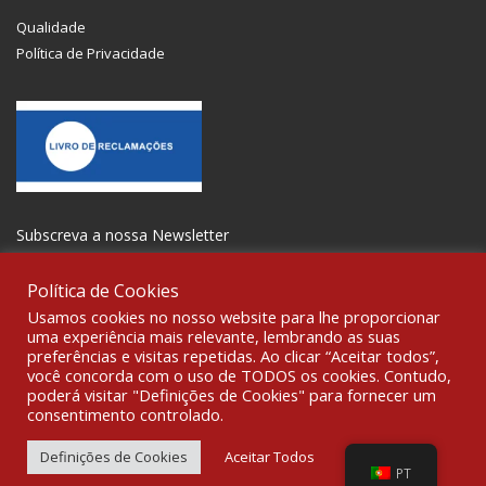
Qualidade
Política de Privacidade
Subscreva a nossa Newsletter
Política de Cookies
Usamos cookies no nosso website para lhe proporcionar
uma experiência mais relevante, lembrando as suas
preferências e visitas repetidas. Ao clicar “Aceitar todos”,
SOCIALIZE
você concorda com o uso de TODOS os cookies. Contudo,
poderá visitar "Definições de Cookies" para fornecer um
consentimento controlado.
© 2021 All rights reserved Gravoplot-Gravação,Impressão e
Sinalética Lda. WebDesign:
Fibra Design
.
Definições de Cookies
Aceitar Todos
PT