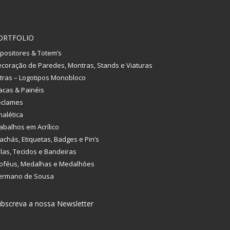
ORTFOLIO
positores & Totem’s
coração de Paredes, Montras, Stands e Viaturas
tras – Logotipos Monobloco
acas & Painéis
eclames
nalética
abalhos em Acrílico
achás, Etiquetas, Badges e Pin’s
las, Tecidos e Bandeiras
oféus, Medalhas e Medalhões
ermano de Sousa
bscreva a nossa Newsletter