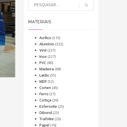
MATERIAIS
Acrílico
(515)
Alumínio
(332)
Vinil
(237)
Inox
(227)
PVC
(80)
Madeira
(68)
Latão
(55)
MDF
(52)
Corten
(45)
Ferro
(37)
Cortiça
(26)
Esferovite
(25)
Dibond
(23)
Trafolite
(20)
Papel
(16)