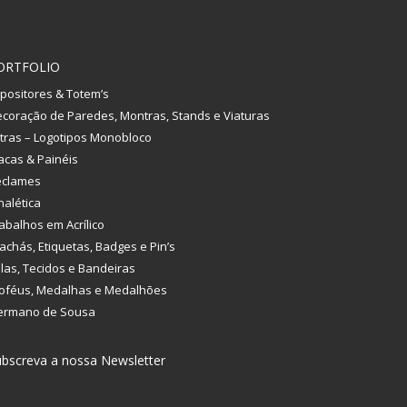
ORTFOLIO
positores & Totem’s
coração de Paredes, Montras, Stands e Viaturas
tras – Logotipos Monobloco
acas & Painéis
eclames
nalética
abalhos em Acrílico
achás, Etiquetas, Badges e Pin’s
las, Tecidos e Bandeiras
oféus, Medalhas e Medalhões
ermano de Sousa
bscreva a nossa Newsletter