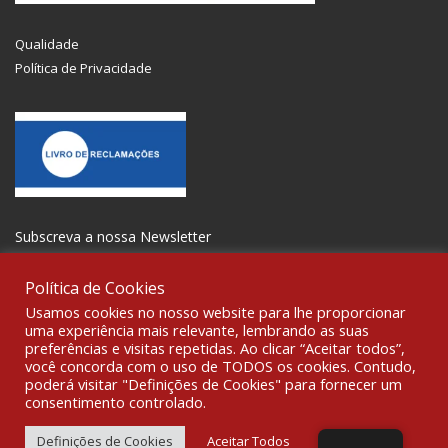
Qualidade
Política de Privacidade
Subscreva a nossa Newsletter
Política de Cookies
Usamos cookies no nosso website para lhe proporcionar
uma experiência mais relevante, lembrando as suas
preferências e visitas repetidas. Ao clicar “Aceitar todos”,
SOCIALIZE
você concorda com o uso de TODOS os cookies. Contudo,
poderá visitar "Definições de Cookies" para fornecer um
consentimento controlado.
© 2021 All rights reserved Gravoplot-Gravação,Impressão e
Sinalética Lda. WebDesign:
Fibra Design
.
Definições de Cookies
Aceitar Todos