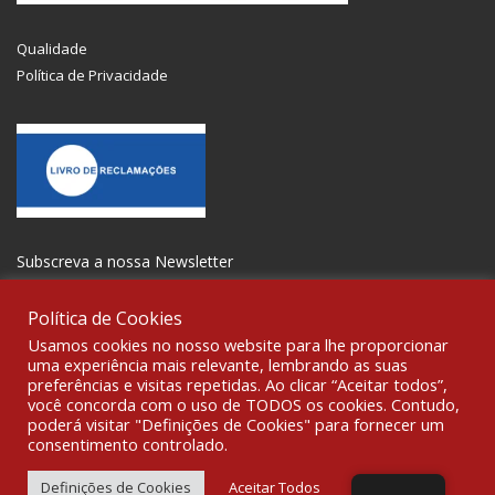
Qualidade
Política de Privacidade
Subscreva a nossa Newsletter
Política de Cookies
Usamos cookies no nosso website para lhe proporcionar
uma experiência mais relevante, lembrando as suas
preferências e visitas repetidas. Ao clicar “Aceitar todos”,
SOCIALIZE
você concorda com o uso de TODOS os cookies. Contudo,
poderá visitar "Definições de Cookies" para fornecer um
consentimento controlado.
© 2021 All rights reserved Gravoplot-Gravação,Impressão e
Sinalética Lda. WebDesign:
Fibra Design
.
Definições de Cookies
Aceitar Todos