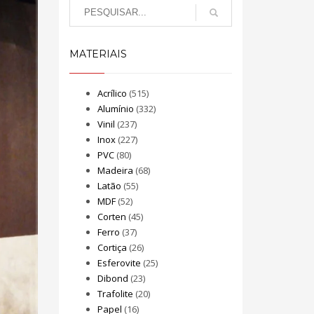
MATERIAIS
Acrílico
(515)
Alumínio
(332)
Vinil
(237)
Inox
(227)
PVC
(80)
Madeira
(68)
Latão
(55)
MDF
(52)
Corten
(45)
Ferro
(37)
Cortiça
(26)
Esferovite
(25)
Dibond
(23)
Trafolite
(20)
Papel
(16)