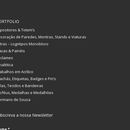
ORTFOLIO
positores & Totem’s
coração de Paredes, Montras, Stands e Viaturas
tras – Logotipos Monobloco
acas & Painéis
eclames
nalética
abalhos em Acrílico
achás, Etiquetas, Badges e Pin’s
las, Tecidos e Bandeiras
oféus, Medalhas e Medalhões
ermano de Sousa
bscreva a nossa Newsletter
ome
*