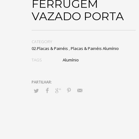
FERRUGEM
VAZADO PORTA
CATEGORY
02.Placas & Painéis
,
Placas & Painéis Alumínio
TAGS
Alumínio