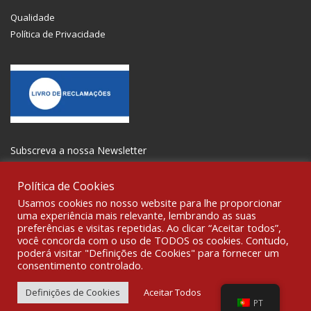
Qualidade
Política de Privacidade
Subscreva a nossa Newsletter
Política de Cookies
Usamos cookies no nosso website para lhe proporcionar
uma experiência mais relevante, lembrando as suas
preferências e visitas repetidas. Ao clicar “Aceitar todos”,
SOCIALIZE
você concorda com o uso de TODOS os cookies. Contudo,
poderá visitar "Definições de Cookies" para fornecer um
consentimento controlado.
© 2021 All rights reserved Gravoplot-Gravação,Impressão e
Sinalética Lda. WebDesign:
Fibra Design
.
Definições de Cookies
Aceitar Todos
PT