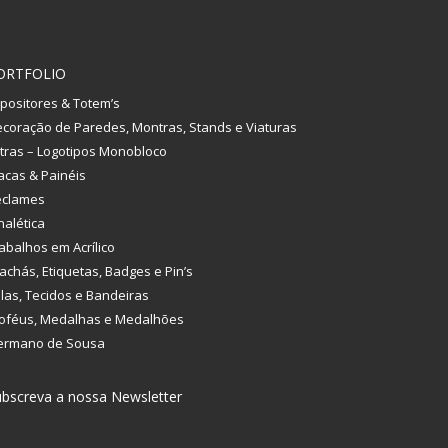
ORTFOLIO
positores & Totem’s
coração de Paredes, Montras, Stands e Viaturas
tras – Logotipos Monobloco
acas & Painéis
eclames
nalética
abalhos em Acrílico
achás, Etiquetas, Badges e Pin’s
las, Tecidos e Bandeiras
oféus, Medalhas e Medalhões
ermano de Sousa
bscreva a nossa Newsletter