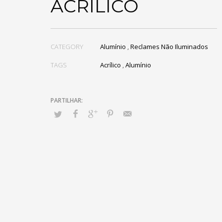
ACRÍLICO
CATEGORY
Alumínio
,
Reclames Não Iluminados
TAGS
Acrílico
,
Alumínio