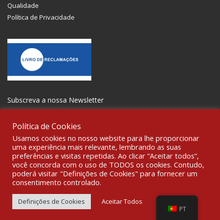
Qualidade
Política de Privacidade
Subscreva a nossa Newsletter
Política de Cookies
Usamos cookies no nosso website para lhe proporcionar
uma experiência mais relevante, lembrando as suas
preferências e visitas repetidas. Ao clicar “Aceitar todos”,
SOCIALIZE
você concorda com o uso de TODOS os cookies. Contudo,
poderá visitar "Definições de Cookies" para fornecer um
consentimento controlado.
© 2021 All rights reserved Gravoplot-Gravação,Impressão e
Sinalética Lda. WebDesign:
Fibra Design
.
Definições de Cookies
Aceitar Todos
PT