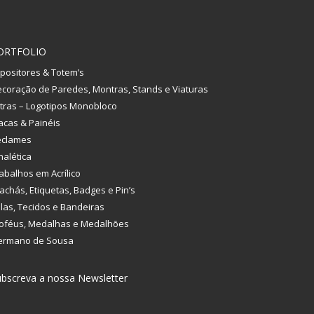
ORTFOLIO
positores & Totem’s
coração de Paredes, Montras, Stands e Viaturas
tras – Logotipos Monobloco
acas & Painéis
eclames
nalética
abalhos em Acrílico
achás, Etiquetas, Badges e Pin’s
las, Tecidos e Bandeiras
oféus, Medalhas e Medalhões
ermano de Sousa
bscreva a nossa Newsletter