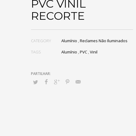
PVC VINIL
RECORTE
CATEGORY
Alumínio
,
Reclames Não Iluminados
TAGS
Alumínio
,
PVC
,
Vinil