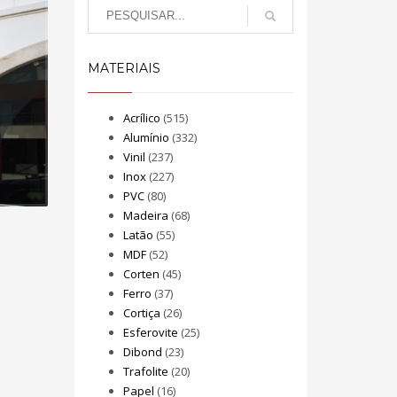
MATERIAIS
Acrílico
(515)
Alumínio
(332)
Vinil
(237)
Inox
(227)
PVC
(80)
Madeira
(68)
Latão
(55)
MDF
(52)
Corten
(45)
Ferro
(37)
Cortiça
(26)
Esferovite
(25)
Dibond
(23)
Trafolite
(20)
Papel
(16)