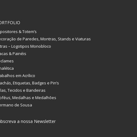
ORTFOLIO
positores & Totem’s
coração de Paredes, Montras, Stands e Viaturas
tras – Logotipos Monobloco
acas & Painéis
eclames
nalética
abalhos em Acrílico
achás, Etiquetas, Badges e Pin’s
las, Tecidos e Bandeiras
oféus, Medalhas e Medalhões
ermano de Sousa
bscreva a nossa Newsletter