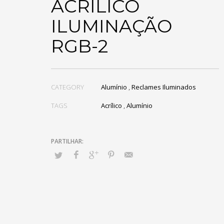
ACRÍLICO
ILUMINAÇÃO
RGB-2
CATEGORY
Alumínio
,
Reclames Iluminados
TAGS
Acrílico
,
Alumínio