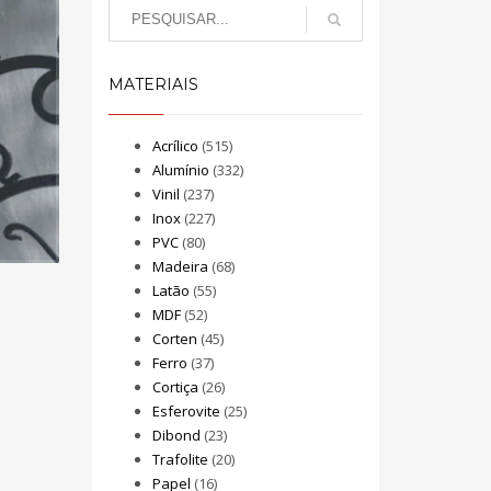
MATERIAIS
Acrílico
(515)
Alumínio
(332)
Vinil
(237)
Inox
(227)
PVC
(80)
Madeira
(68)
Latão
(55)
MDF
(52)
Corten
(45)
Ferro
(37)
Cortiça
(26)
Esferovite
(25)
Dibond
(23)
Trafolite
(20)
Papel
(16)