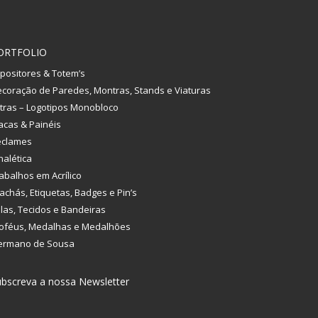
ORTFOLIO
positores & Totem’s
coração de Paredes, Montras, Stands e Viaturas
tras – Logotipos Monobloco
acas & Painéis
eclames
nalética
abalhos em Acrílico
achás, Etiquetas, Badges e Pin’s
las, Tecidos e Bandeiras
oféus, Medalhas e Medalhões
ermano de Sousa
bscreva a nossa Newsletter