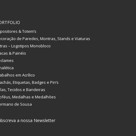
ORTFOLIO
positores & Totem’s
coração de Paredes, Montras, Stands e Viaturas
tras – Logotipos Monobloco
acas & Painéis
eclames
nalética
abalhos em Acrílico
achás, Etiquetas, Badges e Pin’s
las, Tecidos e Bandeiras
oféus, Medalhas e Medalhões
ermano de Sousa
bscreva a nossa Newsletter