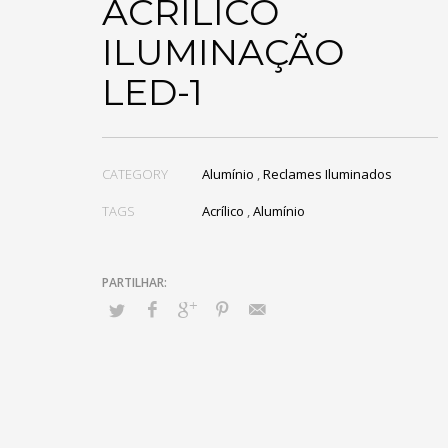
ACRÍLICO
ILUMINAÇÃO
LED-1
CATEGORY
Alumínio
,
Reclames Iluminados
TAGS
Acrílico
,
Alumínio