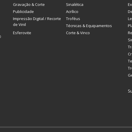
Gravação & Corte
Sinalética
Ex
Publicidade
Acrílico
De
Impressão Digital / Recorte
Troféus
Le
de Vinil
Técnicas & Equipamentos
Pl
Esferovite
Corte & Vinco
R
0
Si
Tr
Cr
Te
Tr
G
Su