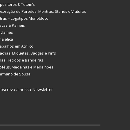
positores & Totem’s
coração de Paredes, Montras, Stands e Viaturas
tras – Logotipos Monobloco
acas & Painéis
eclames
nalética
abalhos em Acrílico
achás, Etiquetas, Badges e Pin’s
las, Tecidos e Bandeiras
oféus, Medalhas e Medalhões
ermano de Sousa
bscreva a nossa Newsletter