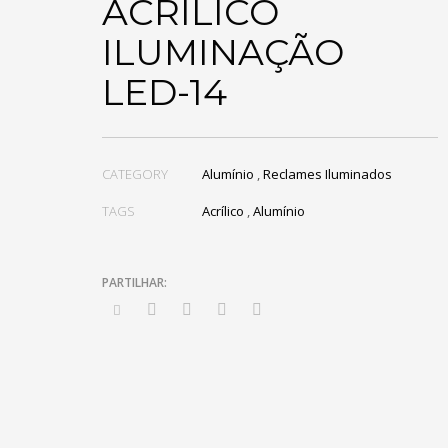
ACRÍLICO
ILUMINAÇÃO
LED-14
CATEGORY
Alumínio
,
Reclames Iluminados
TAGS
Acrílico
,
Alumínio