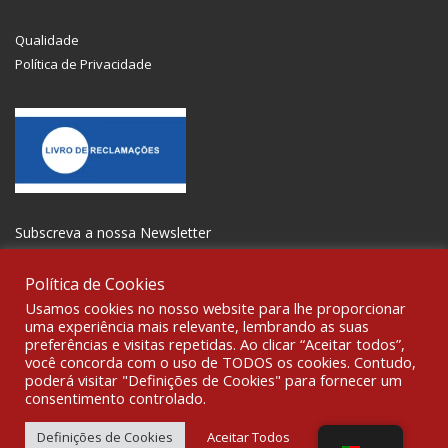
Qualidade
Política de Privacidade
Subscreva a nossa Newsletter
Política de Cookies
Usamos cookies no nosso website para lhe proporcionar
uma experiência mais relevante, lembrando as suas
preferências e visitas repetidas. Ao clicar “Aceitar todos”,
SOCIALIZE
você concorda com o uso de TODOS os cookies. Contudo,
poderá visitar "Definições de Cookies" para fornecer um
consentimento controlado.
© 2021 All rights reserved Gravoplot-Gravação,Impressão e
Sinalética Lda. WebDesign:
Fibra Design
.
Definições de Cookies
Aceitar Todos