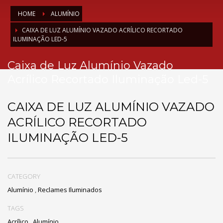
HOME
ALUMÍNIO
CAIXA DE LUZ ALUMÍNIO VAZADO ACRÍLICO RECORTADO
ILUMINAÇÃO LED-5
Caixa de Luz Alumínio Vazado
Acrílico Recortado Iluminação Led-5
CAIXA DE LUZ ALUMÍNIO VAZADO
ACRÍLICO RECORTADO
ILUMINAÇÃO LED-5
CATEGORY
Alumínio
,
Reclames Iluminados
TAGS
Acrílico
,
Alumínio