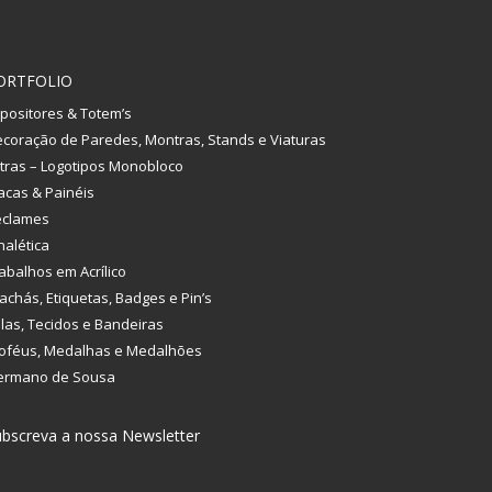
ORTFOLIO
positores & Totem’s
coração de Paredes, Montras, Stands e Viaturas
tras – Logotipos Monobloco
acas & Painéis
eclames
nalética
abalhos em Acrílico
achás, Etiquetas, Badges e Pin’s
las, Tecidos e Bandeiras
oféus, Medalhas e Medalhões
ermano de Sousa
bscreva a nossa Newsletter