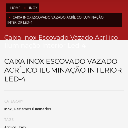
HOME
INOX
CAIXA INOX ESCOVADO VAZADO ACRÍLICO ILUMINAÇÃO
INTERIOR LED-4
Caixa Inox Escovado Vazado Acrílico
Iluminação Interior Led-4
CAIXA INOX ESCOVADO VAZADO
ACRÍLICO ILUMINAÇÃO INTERIOR
LED-4
CATEGORY
Inox
,
Reclames Iluminados
TAGS
Acrílico
,
Inox