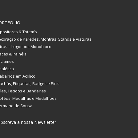
ORTFOLIO
positores & Totem’s
coração de Paredes, Montras, Stands e Viaturas
tras – Logotipos Monobloco
acas & Painéis
eclames
nalética
abalhos em Acrílico
achás, Etiquetas, Badges e Pin’s
las, Tecidos e Bandeiras
oféus, Medalhas e Medalhões
ermano de Sousa
bscreva a nossa Newsletter