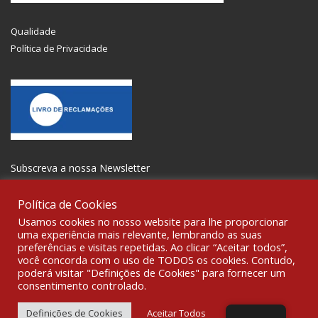
Qualidade
Política de Privacidade
Subscreva a nossa Newsletter
Política de Cookies
Usamos cookies no nosso website para lhe proporcionar
uma experiência mais relevante, lembrando as suas
preferências e visitas repetidas. Ao clicar “Aceitar todos”,
SOCIALIZE
você concorda com o uso de TODOS os cookies. Contudo,
poderá visitar "Definições de Cookies" para fornecer um
consentimento controlado.
© 2021 All rights reserved Gravoplot-Gravação,Impressão e
Sinalética Lda. WebDesign:
Fibra Design
.
Definições de Cookies
Aceitar Todos