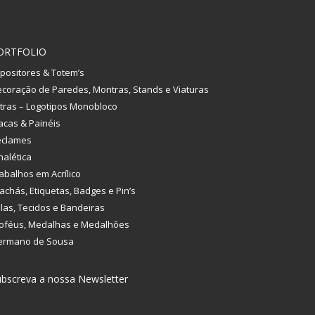
ORTFOLIO
positores & Totem’s
coração de Paredes, Montras, Stands e Viaturas
tras – Logotipos Monobloco
acas & Painéis
eclames
nalética
abalhos em Acrílico
achás, Etiquetas, Badges e Pin’s
las, Tecidos e Bandeiras
oféus, Medalhas e Medalhões
ermano de Sousa
bscreva a nossa Newsletter