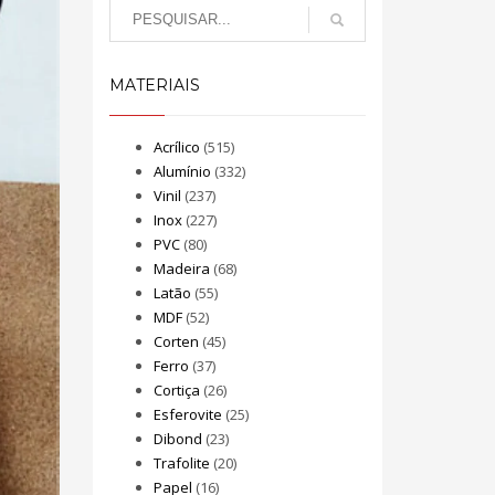
MATERIAIS
Acrílico
(515)
Alumínio
(332)
Vinil
(237)
Inox
(227)
PVC
(80)
Madeira
(68)
Latão
(55)
MDF
(52)
Corten
(45)
Ferro
(37)
Cortiça
(26)
Esferovite
(25)
Dibond
(23)
Trafolite
(20)
Papel
(16)