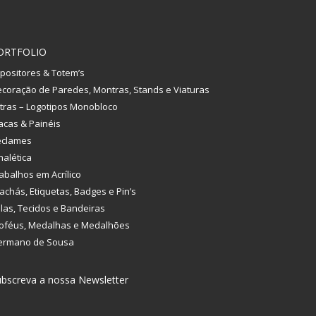
ORTFOLIO
positores & Totem’s
coração de Paredes, Montras, Stands e Viaturas
tras – Logotipos Monobloco
acas & Painéis
eclames
nalética
abalhos em Acrílico
achás, Etiquetas, Badges e Pin’s
las, Tecidos e Bandeiras
oféus, Medalhas e Medalhões
ermano de Sousa
bscreva a nossa Newsletter