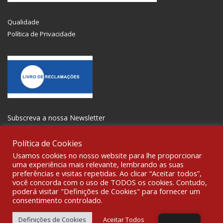
Qualidade
Política de Privacidade
Subscreva a nossa Newsletter
Política de Cookies
Usamos cookies no nosso website para lhe proporcionar
uma experiência mais relevante, lembrando as suas
preferências e visitas repetidas. Ao clicar “Aceitar todos”,
SOCIALIZE
você concorda com o uso de TODOS os cookies. Contudo,
poderá visitar "Definições de Cookies" para fornecer um
consentimento controlado.
© 2021 All rights reserved Gravoplot-Gravação,Impressão e
Sinalética Lda. WebDesign:
Fibra Design
.
Definições de Cookies
Aceitar Todos