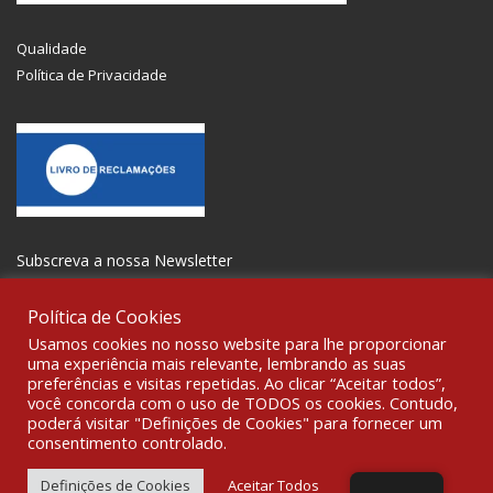
Qualidade
Política de Privacidade
Subscreva a nossa Newsletter
Política de Cookies
Usamos cookies no nosso website para lhe proporcionar
uma experiência mais relevante, lembrando as suas
preferências e visitas repetidas. Ao clicar “Aceitar todos”,
SOCIALIZE
você concorda com o uso de TODOS os cookies. Contudo,
poderá visitar "Definições de Cookies" para fornecer um
consentimento controlado.
© 2021 All rights reserved Gravoplot-Gravação,Impressão e
Sinalética Lda. WebDesign:
Fibra Design
.
Definições de Cookies
Aceitar Todos