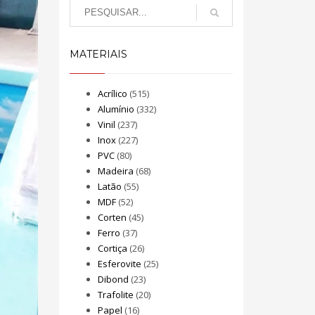
MATERIAIS
Acrílico
(515)
Alumínio
(332)
Vinil
(237)
Inox
(227)
PVC
(80)
Madeira
(68)
Latão
(55)
MDF
(52)
Corten
(45)
Ferro
(37)
Cortiça
(26)
Esferovite
(25)
Dibond
(23)
Trafolite
(20)
Papel
(16)