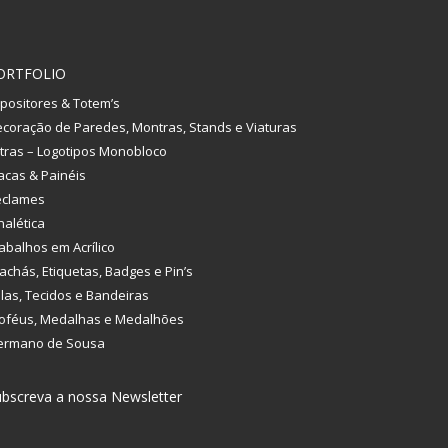
ORTFOLIO
positores & Totem’s
coração de Paredes, Montras, Stands e Viaturas
tras – Logotipos Monobloco
acas & Painéis
eclames
nalética
abalhos em Acrílico
achás, Etiquetas, Badges e Pin’s
las, Tecidos e Bandeiras
oféus, Medalhas e Medalhões
ermano de Sousa
bscreva a nossa Newsletter