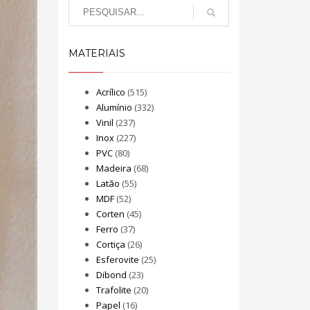
MATERIAIS
Acrílico
(515)
Alumínio
(332)
Vinil
(237)
Inox
(227)
PVC
(80)
Madeira
(68)
Latão
(55)
MDF
(52)
Corten
(45)
Ferro
(37)
Cortiça
(26)
Esferovite
(25)
Dibond
(23)
Trafolite
(20)
Papel
(16)