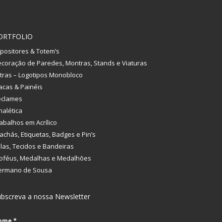
ORTFOLIO
positores & Totem’s
coração de Paredes, Montras, Stands e Viaturas
tras – Logotipos Monobloco
acas & Painéis
eclames
nalética
abalhos em Acrílico
achás, Etiquetas, Badges e Pin’s
las, Tecidos e Bandeiras
oféus, Medalhas e Medalhões
ermano de Sousa
bscreva a nossa Newsletter
ome
*