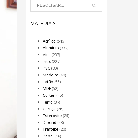
MATERIAIS
Acrílico
(515)
Alumínio
(332)
Vinil
(237)
Inox
(227)
PVC
(80)
Madeira
(68)
Latão
(55)
MDF
(52)
Corten
(45)
Ferro
(37)
Cortiça
(26)
Esferovite
(25)
Dibond
(23)
Trafolite
(20)
Papel
(16)