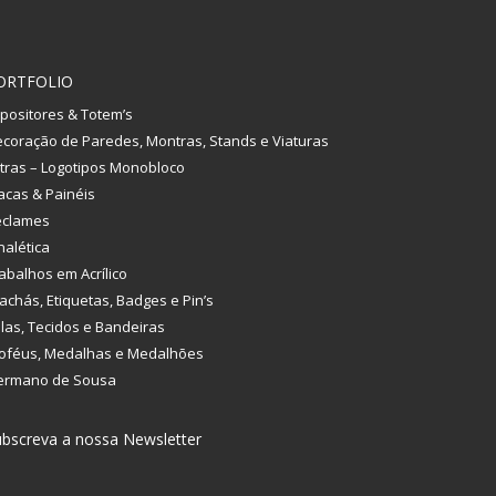
ORTFOLIO
positores & Totem’s
coração de Paredes, Montras, Stands e Viaturas
tras – Logotipos Monobloco
acas & Painéis
eclames
nalética
abalhos em Acrílico
achás, Etiquetas, Badges e Pin’s
las, Tecidos e Bandeiras
oféus, Medalhas e Medalhões
ermano de Sousa
bscreva a nossa Newsletter