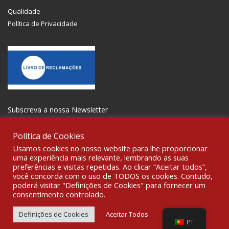
Qualidade
Política de Privacidade
Subscreva a nossa Newsletter
Política de Cookies
Usamos cookies no nosso website para lhe proporcionar
uma experiência mais relevante, lembrando as suas
preferências e visitas repetidas. Ao clicar “Aceitar todos”,
SOCIALIZE
você concorda com o uso de TODOS os cookies. Contudo,
poderá visitar "Definições de Cookies" para fornecer um
consentimento controlado.
© 2021 All rights reserved Gravoplot-Gravação,Impressão e
Sinalética Lda. WebDesign:
Fibra Design
.
Definições de Cookies
Aceitar Todos
PT