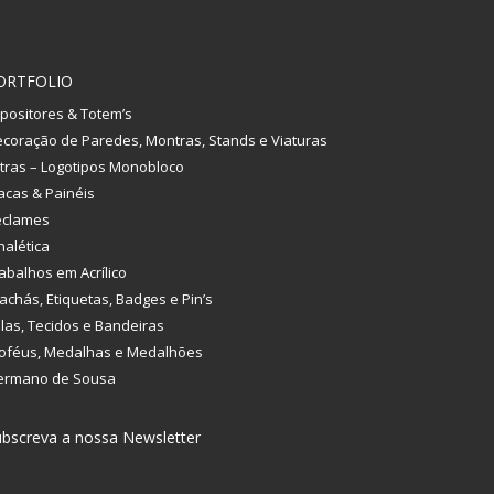
ORTFOLIO
positores & Totem’s
coração de Paredes, Montras, Stands e Viaturas
tras – Logotipos Monobloco
acas & Painéis
eclames
nalética
abalhos em Acrílico
achás, Etiquetas, Badges e Pin’s
las, Tecidos e Bandeiras
oféus, Medalhas e Medalhões
ermano de Sousa
bscreva a nossa Newsletter