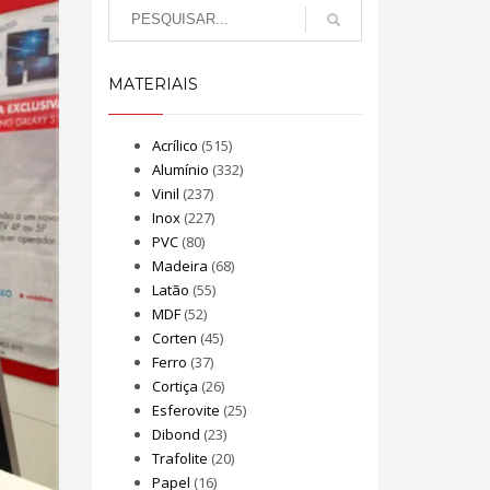
MATERIAIS
Acrílico
(515)
Alumínio
(332)
Vinil
(237)
Inox
(227)
PVC
(80)
Madeira
(68)
Latão
(55)
MDF
(52)
Corten
(45)
Ferro
(37)
Cortiça
(26)
Esferovite
(25)
Dibond
(23)
Trafolite
(20)
Papel
(16)