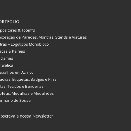
ORTFOLIO
positores & Totem’s
coração de Paredes, Montras, Stands e Viaturas
tras – Logotipos Monobloco
acas & Painéis
eclames
nalética
abalhos em Acrílico
achás, Etiquetas, Badges e Pin’s
las, Tecidos e Bandeiras
oféus, Medalhas e Medalhões
ermano de Sousa
bscreva a nossa Newsletter