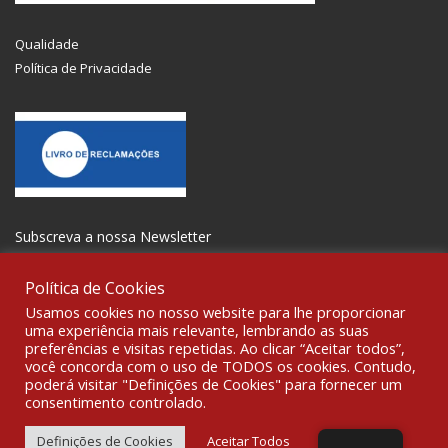
Qualidade
Política de Privacidade
Subscreva a nossa Newsletter
Política de Cookies
Usamos cookies no nosso website para lhe proporcionar
uma experiência mais relevante, lembrando as suas
preferências e visitas repetidas. Ao clicar “Aceitar todos”,
SOCIALIZE
você concorda com o uso de TODOS os cookies. Contudo,
poderá visitar "Definições de Cookies" para fornecer um
consentimento controlado.
© 2021 All rights reserved Gravoplot-Gravação,Impressão e
Sinalética Lda. WebDesign:
Fibra Design
.
Definições de Cookies
Aceitar Todos