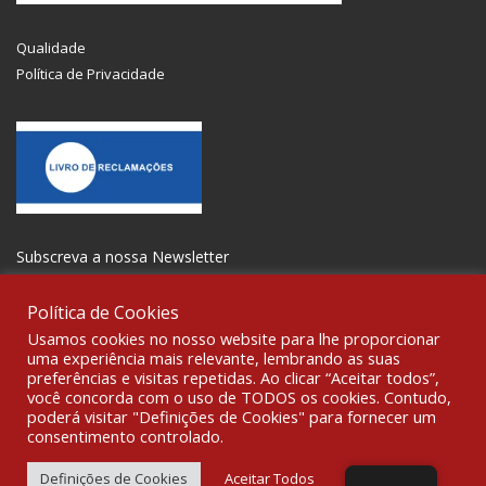
Qualidade
Política de Privacidade
Subscreva a nossa Newsletter
Política de Cookies
Usamos cookies no nosso website para lhe proporcionar
uma experiência mais relevante, lembrando as suas
preferências e visitas repetidas. Ao clicar “Aceitar todos”,
SOCIALIZE
você concorda com o uso de TODOS os cookies. Contudo,
poderá visitar "Definições de Cookies" para fornecer um
consentimento controlado.
© 2021 All rights reserved Gravoplot-Gravação,Impressão e
Sinalética Lda. WebDesign:
Fibra Design
.
Definições de Cookies
Aceitar Todos