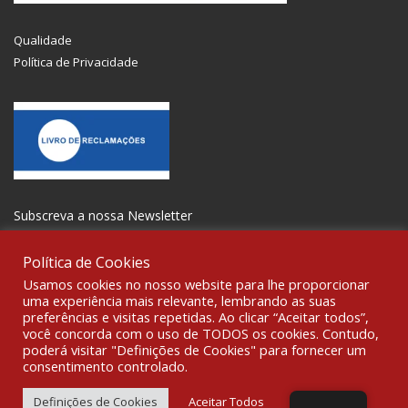
Qualidade
Política de Privacidade
Subscreva a nossa Newsletter
Política de Cookies
Usamos cookies no nosso website para lhe proporcionar
uma experiência mais relevante, lembrando as suas
preferências e visitas repetidas. Ao clicar “Aceitar todos”,
SOCIALIZE
você concorda com o uso de TODOS os cookies. Contudo,
poderá visitar "Definições de Cookies" para fornecer um
consentimento controlado.
© 2021 All rights reserved Gravoplot-Gravação,Impressão e
Sinalética Lda. WebDesign:
Fibra Design
.
Definições de Cookies
Aceitar Todos