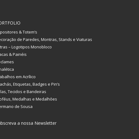
ORTFOLIO
positores & Totem’s
coração de Paredes, Montras, Stands e Viaturas
tras – Logotipos Monobloco
acas & Painéis
eclames
nalética
abalhos em Acrílico
achás, Etiquetas, Badges e Pin’s
las, Tecidos e Bandeiras
oféus, Medalhas e Medalhões
ermano de Sousa
bscreva a nossa Newsletter